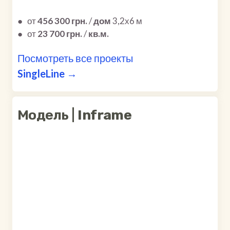
●
от
456 300 грн.
/
дом
3,2х6 м
●
от
23 700 грн.
/
кв.м.
Посмотреть все проекты
SingleLine →
Модель |
Inframe