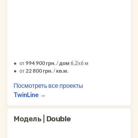
●
от
994 900 грн.
/
дом
6,2х6 м
●
от
22 800 грн.
/
кв.м.
Посмотреть все проекты
TwinLine →
Модель |
Double