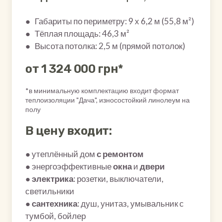
● Габариты по периметру: 9 х 6,2 м (55,8 м²)
● Тёплая площадь: 46,3 м²
● Высота потолка: 2,5 м (прямой потолок)
от 1 324 000 грн*
*в минимальную комплектацию входит формат
теплоизоляции "Дача", износостойкий линолеум на
полу
В цену входит:
● утеплённый дом
с ремонтом
● энергоэффективные
окна
и
двери
●
электрика
: розетки, выключатели,
светильники
●
сантехника
: душ, унитаз, умывальник с
тумбой, бойлер