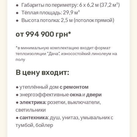
● Габариты по периметру: 6 х 6,2 м (37,2 м²)
● Тёплая площадь: 29,9 м²
● Высота потолка: 2,5 м (потолок прямой)
от 994 900 грн*
*в минимальную комплектацию входит формат
теплоизоляции "Дача", износостойкий линолеум на
полу
В цену входит:
● утеплённый дом
с ремонтом
● энергоэффективные
окна
и
двери
●
электрика
: розетки, выключатели,
светильники
●
сантехника
: душ, унитаз, умывальник с
тумбой, бойлер