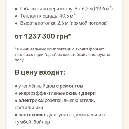
● Габариты по периметру: 8 х 6,2 м (49,6 м²)
● Тёплая площадь: 40,5 м²
● Высота потолка: 2,5 м (прямой потолок)
от 1 237 300 грн*
*в минимальную комплектацию входит формат
теплоизоляции "Дача", износостойкий линолеум на
полу
В цену входит:
● утеплённый дом
с ремонтом
● энергоэффективные
окна
и
двери
●
электрика
: розетки, выключатели,
светильники
●
сантехника
: душ, унитаз, умывальник с
тумбой, бойлер