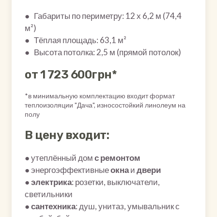
● Габариты по периметру: 12 х 6,2 м (74,4
м²)
● Тёплая площадь: 63,1 м²
● Высота потолка: 2,5 м (прямой потолок)
от 1 723 600грн*
*в минимальную комплектацию входит формат
теплоизоляции "Дача", износостойкий линолеум на
полу
В цену входит:
● утеплённый дом
с ремонтом
● энергоэффективные
окна
и
двери
●
электрика
: розетки, выключатели,
светильники
●
сантехника
: душ, унитаз, умывальник с