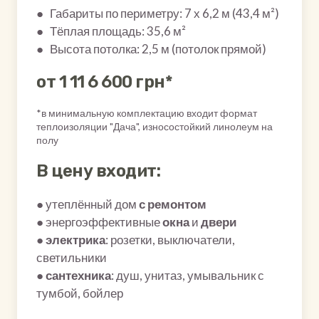
● Габариты по периметру: 7 х 6,2 м (43,4 м²)
● Тёплая площадь: 35,6 м²
● Высота потолка: 2,5 м (потолок прямой)
от 1 11 6 600 грн*
*в минимальную комплектацию входит формат
теплоизоляции "Дача", износостойкий линолеум на
полу
В цену входит:
● утеплённый дом
с ремонтом
● энергоэффективные
окна
и
двери
●
электрика
: розетки, выключатели,
светильники
●
сантехника
: душ, унитаз, умывальник с
тумбой, бойлер