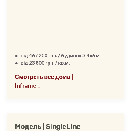
● від 467 200 грн. / будинок 3,4х6 м
● від 23 800 грн. / кв.м.
Смотреть все дома |
Inframe...
Модель | SingleLine