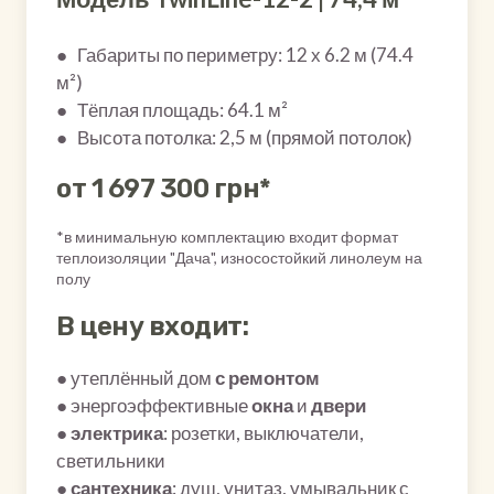
● Габариты по периметру: 12 х 6.2 м (74.4
м²)
● Тёплая площадь: 64.1 м²
● Высота потолка: 2,5 м (прямой потолок)
от 1 697 300 грн*
*в минимальную комплектацию входит формат
теплоизоляции "Дача", износостойкий линолеум на
полу
В цену входит:
● утеплённый дом
с ремонтом
● энергоэффективные
окна
и
двери
●
электрика
: розетки, выключатели,
светильники
●
сантехника
: душ, унитаз, умывальник с