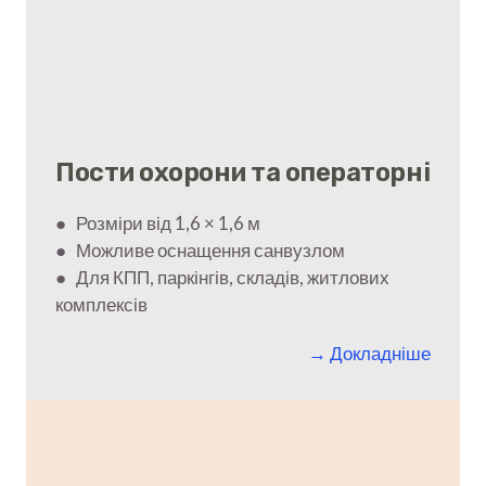
Пости охорони та операторні
● Розміри від 1,6 × 1,6 м
● Можливе оснащення санвузлом
● Для КПП, паркінгів, складів, житлових
комплексів
→ Докладніше