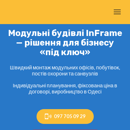
Модульні будівлі InFrame
— рішення для бізнесу
«під ключ»
Швидкий монтаж модульних офісів, побутівок,
постів охорони та санвузлів
Індивідуальні планування, фіксована ціна в
договорі, виробництво в Одесі
097 705 09 29