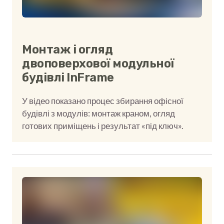
Монтаж і огляд
двоповерхової модульної
будівлі InFrame
У відео показано процес збирання офісної
будівлі з модулів: монтаж краном, огляд
готових приміщень і результат «під ключ».