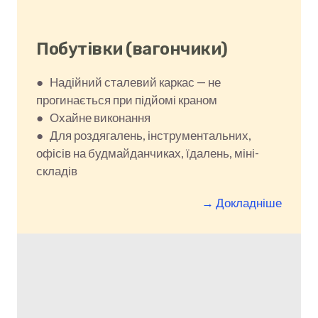
Побутівки (вагончики)
● Надійний сталевий каркас — не
прогинається при підйомі краном
● Охайне виконання
● Для роздягалень, інструментальних,
офісів на будмайданчиках, їдалень, міні-
складів
→ Докладніше