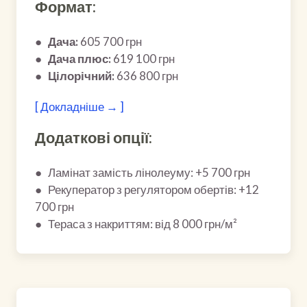
Формат:
●
Дача:
605 700 грн
●
Дача плюс:
619 100 грн
●
Цілорічний:
636 800 грн
[ Докладніше → ]
Додаткові опції:
● Ламінат замість лінолеуму: +5 700 грн
● Рекуператор з регулятором обертів: +12
700 грн
● Тераса з накриттям: від 8 000 грн/м²