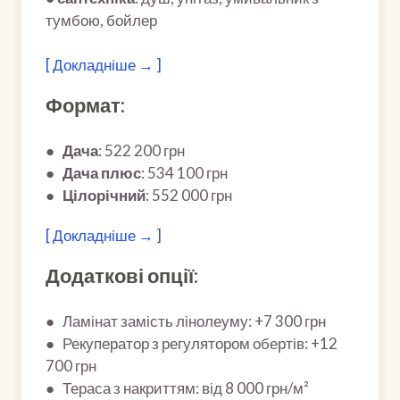
тумбою, бойлер
[ Докладніше → ]
Формат:
●
Дача
: 522 200 грн
●
Дача плюс
: 534 100 грн
●
Цілорічний
: 552 000 грн
[ Докладніше → ]
Додаткові опції:
● Ламінат замість лінолеуму: +7 300 грн
● Рекуператор з регулятором обертів: +12
700 грн
● Тераса з накриттям: від 8 000 грн/м²