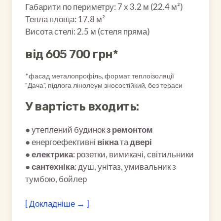
Габарити по периметру: 7 х 3.2 м (22.4 м²)
Тепла площа: 17.8 м²
Висота стелі: 2.5 м (стеля пряма)
від 605 700 грн*
*фасад металопрофіль, формат теплоізоляції
"Дача", підлога лінолеум зносостійкий, без тераси
У вартість входить:
● утеплений будинок
з ремонтом
● енергоефективні
вікна
та
двері
●
електрика
: розетки, вимикачі, світильники
●
сантехніка
: душ, унітаз, умивальник з
тумбою, бойлер
[ Докладніше → ]