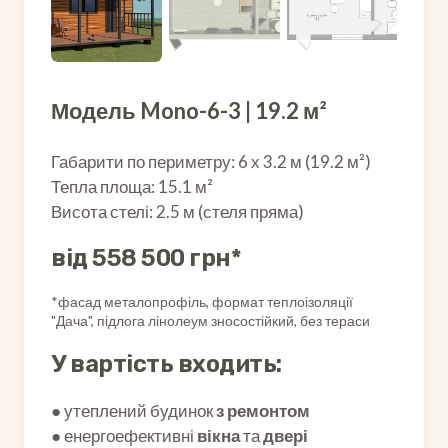
Модель Mono-6-3 | 19.2 м²
Габарити по периметру: 6 х 3.2 м (19.2 м²)
Тепла площа: 15.1 м²
Висота стелі: 2.5 м (стеля пряма)
від 558 500 грн*
*фасад металопрофіль, формат теплоізоляції
"Дача", підлога лінолеум зносостійкий, без тераси
У вартість входить:
● утеплений будинок
з ремонтом
● енергоефективні
вікна
та
двері