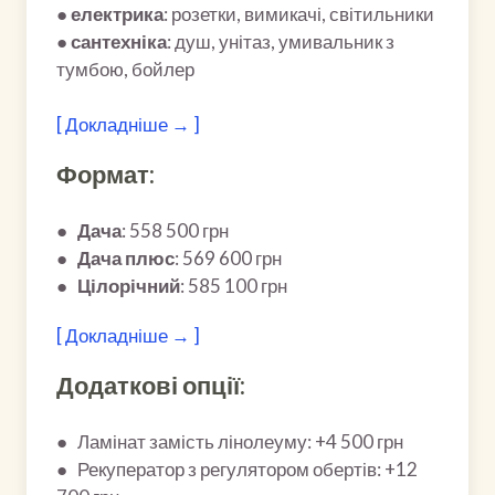
●
електрика
: розетки, вимикачі, світильники
●
сантехніка
: душ, унітаз, умивальник з
тумбою, бойлер
[ Докладніше → ]
Формат:
●
Дача
: 558 500 грн
●
Дача
плюс
: 569 600 грн
●
Цілорічний
: 585 100 грн
[ Докладніше → ]
Додаткові опції:
● Ламінат замість лінолеуму: +4 500 грн
● Рекуператор з регулятором обертів: +12