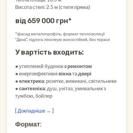
Висота стелі: 2.5 м (стеля пряма)
від 659 000 грн*
*фасад металопрофіль, формат теплоізоляції
"Дача", підлога лінолеум зносостійкий, без тераси
У вартість входить:
● утеплений будинок
з ремонтом
● енергоефективні
вікна
та
двері
●
електрика
: розетки, вимикачі, світильники
●
сантехніка
: душ, унітаз, умивальник з
тумбою, бойлер
[ Докладніше → ]
Формат: