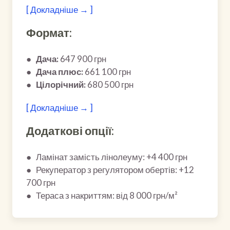
[ Докладніше → ]
Формат:
●
Дача:
647 900 грн
●
Дача плюс:
661 100 грн
●
Цілорічний:
680 500 грн
[ Докладніше → ]
Додаткові опції:
● Ламінат замість лінолеуму: +4 400 грн
● Рекуператор з регулятором обертів: +12
700 грн
● Тераса з накриттям: від 8 000 грн/м²