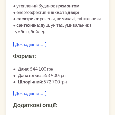
● утеплений будинок
з ремонтом
● енергоефективні
вікна
та
двері
●
електрика
: розетки, вимикачі, світильники
●
сантехніка
: душ, унітаз, умивальник з
тумбою, бойлер
[ Докладніше → ]
Формат:
●
Дача
: 544 100 грн
●
Дача
плюс
: 553 900 грн
●
Цілорічний
: 572 700 грн
[ Докладніше → ]
Додаткові опції: