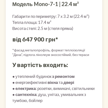
Модель Mono-7-1 | 22.4 м²
Габарити по периметру: 7 х 3.2 м (22.4 м²)
Тепла площа: 17.4 м²
Висота стелі: 2.5 м (стеля пряма)
від 647 900 грн*
*фасад металопрофіль, формат теплоізоляції
"Дача", підлога лінолеум зносостійкий, без тераси
У вартість входить:
● утеплений будинок
з ремонтом
● енергоефективні
вікна
та
двері
●
електрика
: розетки, вимикачі, світильники
●
сантехніка
: душ, унітаз, умивальник з
тумбою, бойлер