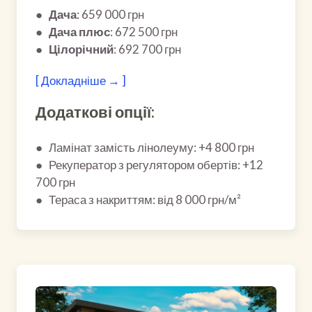
●
Дача
: 659 000 грн
●
Дача плюс
: 672 500 грн
●
Цілорічний
: 692 700 грн
[ Докладніше → ]
Додаткові опції:
● Ламінат замість лінолеуму: +4 800 грн
● Рекуператор з регулятором обертів: +12
700 грн
● Тераса з накриттям: від 8 000 грн/м²