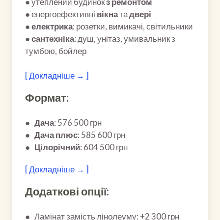
● утеплений будинок
з ремонтом
● енергоефективні
вікна
та
двері
●
електрика
: розетки, вимикачі, світильники
●
сантехніка
: душ, унітаз, умивальник з
тумбою, бойлер
[ Докладніше → ]
Формат:
●
Дача
: 576 500 грн
●
Дача плюс
: 585 600 грн
●
Цілорічний
: 604 500 грн
[ Докладніше → ]
Додаткові опції:
● Ламінат замість лінолеуму: +2 300 грн