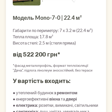
Модель Mono-7-0 | 22.4 м²
Габарити по периметру: 7 х 3.2 м (22.4 м²)
Тепла площа: 17.8 м²
Висота стелі: 2.5 м (стеля пряма)
від 522 200 грн*
*фасад металопрофіль, формат теплоізоляції
"Дача", підлога лінолеум зносостійкий, без тераси
У вартість входить:
● утеплений будинок
з ремонтом
● енергоефективні
вікна
та
двері
●
електрика
: розетки, вимикачі, світильники
●
сантехніка
: душ, унітаз, умивальник з