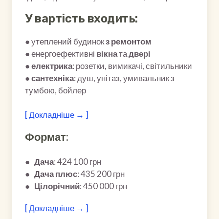
У вартість входить:
● утеплений будинок
з ремонтом
● енергоефективні
вікна
та
двері
●
електрика
: розетки, вимикачі, світильники
●
сантехніка
: душ, унітаз, умивальник з
тумбою, бойлер
[ Докладніше → ]
Формат:
●
Дача
: 424 100 грн
●
Дача плюс
: 435 200 грн
●
Цілорічний
: 450 000 грн
[ Докладніше → ]