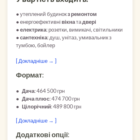
● утеплений будинок
з ремонтом
● енергоефективні
вікна
та
двері
●
електрика
: розетки, вимикачі, світильники
●
сантехніка
: душ, унітаз, умивальник з
тумбою, бойлер
[ Докладніше → ]
Формат:
●
Дача
: 464 500 грн
●
Дача плюс
: 474 700 грн
●
Цілорічний
: 489 800 грн
[ Докладніше → ]
Додаткові опції: