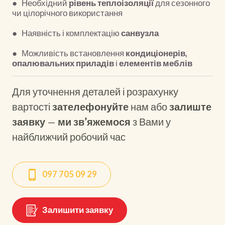
● Необхідний
рівень теплоізоляції
для сезонного
чи цілорічного використання
● Наявність і комплектацію
санвузла
● Можливість встановлення
кондиціонерів,
опалювальних приладів
і
елементів меблів
Для уточнення деталей і розрахунку
вартості
зателефонуйте
нам або
залиште
заявку
—
ми зв’яжемося
з Вами у
найближчий робочий час
097 705 09 29
Залишити заявку