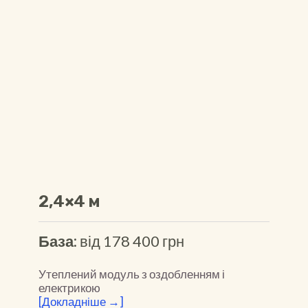
2,4×4 м
База:
від 178 400 грн
Утеплений модуль з оздобленням і
електрикою
[Докладніше →]